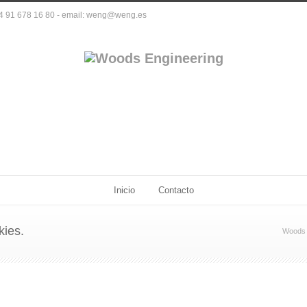
+34 91 678 16 80 - email: weng@weng.es
Inicio
Contacto
kies.
Woods 