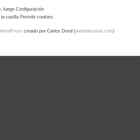
s
, luego
Configuración
la casilla
Permitir cookies
.
a WordPress
creado por Carlos Doral (
webartesanal.com
)