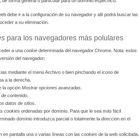
, de forma general o particular para un dominio específico.
web debe ir a la configuración de su navegador y allí podrá buscar las
oceder a su eliminación.
es
para los navegadores más polulares
ceder a una
cookie
determinada del navegador
Chrome
. Nota: estos
versión del navegador:
ias mediante el menú Archivo o bien pinchando el icono de
ba a la derecha.
e la opción
Mostrar opciones avanzadas
.
 de contenido
.
os datos de sitios
.
as
cookies
ordenadas por dominio. Para que le sea más fácil
minado dominio introduzca parcial o totalmente la dirección en el
án en pantalla una o varias líneas con las
cookies
de la web solicitada.